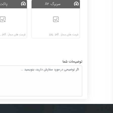
سربرگ A4
پاکت 
فرمت های مجاز: .jpg, .pdf
فرمت های مجاز: .jpg, .pdf
توضیحات شما