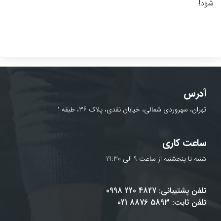
شود!
آدرس
تهران، سهروردی شمالی، خیابان نقدی، پلاک 36، طبقه 1
ساعت کاری
شنبه تا پنجشنبه از ساعت 9 الی 19:30
تلفن پشتیبانی: 4827 220 0998
تلفن ثابت: 5893 8876 021