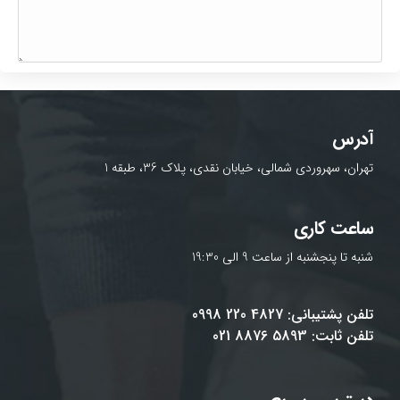
آدرس
تهران، سهروردی شمالی، خیابان نقدی، پلاک 36، طبقه 1
ساعت کاری
شنبه تا پنجشنبه از ساعت 9 الی 19:30
تلفن پشتیبانی: 4827 220 0998
تلفن ثابت: 5893 8876 021