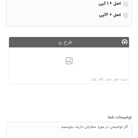
اصل + 1 کپی
اصل + 2کپی
طرح رو
فرمت های مجاز: .jpg, .pdf
توضیحات شما