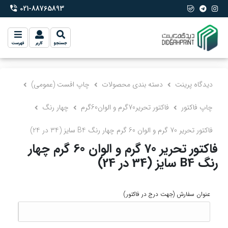
021-88765893
phone-2
جستجو
کاربر
فهرست
دیدگاه پرینت
دسته بندی محصولات
چاپ افست (عمومی)
چاپ فاکتور
فاکتور تحریر70گرم و الوان60گرم
چهار رنگ
فاکتور تحریر 70 گرم و الوان 60 گرم چهار رنگ B4 سایز (34 در 24)
فاکتور تحریر 70 گرم و الوان 60 گرم چهار
رنگ B4 سایز (34 در 24)
عنوان سفارش
(جهت درج در فاکتور)