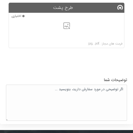
طرح پشت
اختیاری
فرمت های مجاز: .jpg, .pdf
توضیحات شما