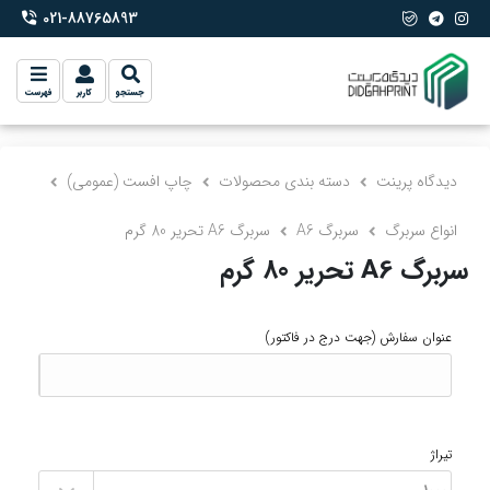
021-88765893
phone-2
جستجو
کاربر
فهرست
دیدگاه پرینت
دسته بندی محصولات
چاپ افست (عمومی)
انواع سربرگ
سربرگ A6
سربرگ A6 تحریر 80 گرم
سربرگ A6 تحریر 80 گرم
عنوان سفارش
(جهت درج در فاکتور)
تیراژ