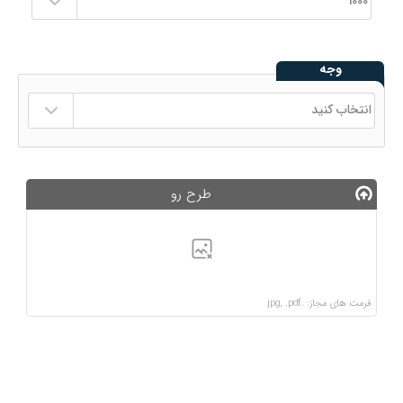
وجه
طرح رو
فرمت های مجاز: .jpg, .pdf