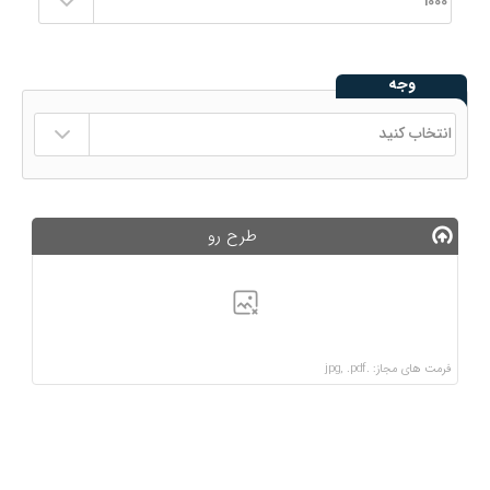
وجه
طرح رو
فرمت های مجاز: .jpg, .pdf