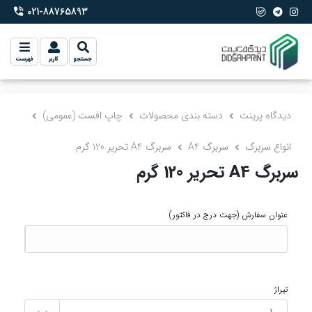
021-88765893
phone-2
جستجو
کاربر
فهرست
دیدگاه پرینت
دسته بندی محصولات
چاپ افست (عمومی)
انواع سربرگ
سربرگ A4
سربرگ A4 تحریر 120 گرم
سربرگ A4 تحریر 120 گرم
عنوان سفارش
(جهت درج در فاکتور)
تیراژ