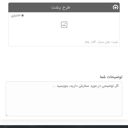
طرح پشت
اختیاری
فرمت های مجاز: .jpg, .pdf
توضیحات شما