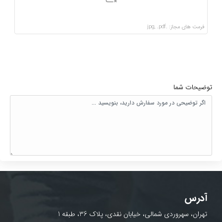
فرمت های مجاز: .jpg, .pdf
توضیحات شما
آدرس
تهران، سهروردی شمالی، خیابان نقدی، پلاک 36، طبقه 1