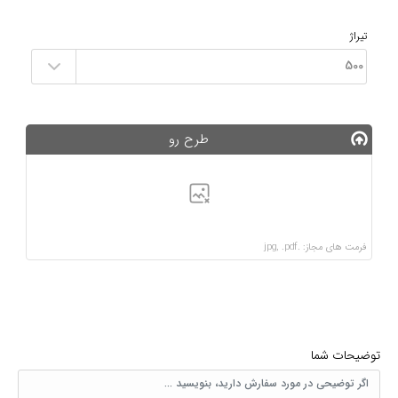
تیراژ
طرح رو
فرمت های مجاز: .jpg, .pdf
توضیحات شما