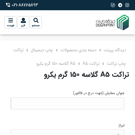
021-88765893
phone-2
جستجو
کاربر
فهرست
دیدگاه پرینت
دسته بندی محصولات
چاپ دیجیتال
تراکت
چاپ تراکت
تراکت A5
A5 گلاسه 150 گرم یکرو
تراکت A5 گلاسه 150 گرم یکرو
عنوان سفارش
(جهت درج در فاکتور)
تیراژ