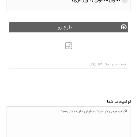
طرح رو
فرمت های مجاز: .jpg, .pdf
توضیحات شما