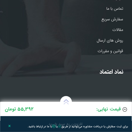
تماس با ما
سفارش سریع
مقالات
روش های ارسال
قوانین و مقررات
نماد اعتماد
قیمت نهایی:
55,392 تومان
افزودن به سبد خرید
×
برای ثبت سفارش یا دریافت مشاوره می‌توانید از طریق
یا
با ما در ارتباط باشید.
bale
telegram