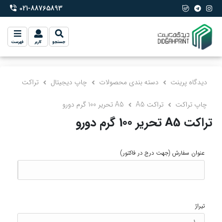
021-88765893
phone-2
جستجو
کاربر
فهرست
دیدگاه پرینت
دسته بندی محصولات
چاپ دیجیتال
تراکت
چاپ تراکت
تراکت A5
A5 تحریر 100 گرم دورو
تراکت A5 تحریر 100 گرم دورو
عنوان سفارش
(جهت درج در فاکتور)
تیراژ