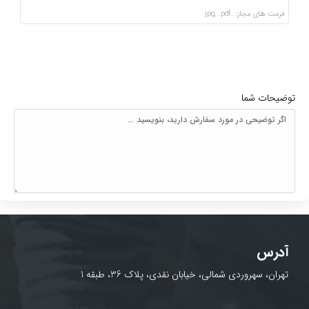
فرمت های مجاز: .jpg, .pdf
توضیحات شما
آدرس
تهران، سهروردی شمالی، خیابان نقدی، پلاک 36، طبقه 1