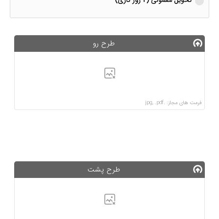
طرح رو
فرمت های مجاز: .jpg, .pdf
طرح پشت