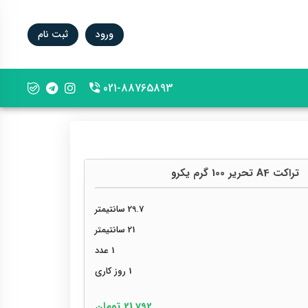
ورود
ثبت نام
021-88765893
phone-2
تراکت A4 تحریر 100 گرم یکرو
29.7 سانتیمتر
21 سانتیمتر
1 عدد
1 روز کاری
21,792 تومان