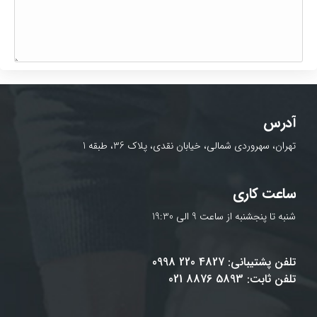
آدرس
تهران، سهروردی شمالی، خیابان نقدی، پلاک 36، طبقه 1
ساعت کاری
شنبه تا پنجشنبه از ساعت 9 الی 19:30
تلفن پشتیبانی: 4827 220 0998
تلفن ثابت: 5893 8876 021