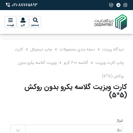
021-88765893
phone-2
جستجو
کاربر
فهرست
دیدگاه پرینت
دسته بندی محصولات
چاپ دیجیتال
کارت
چاپ کارت ویزیت
گلاسه 300 گرم
ویزیت گلاسه یکرو بدون
روکش (5*5)
کارت ویزیت گلاسه یکرو بدون روکش
(5*5)
تیراژ