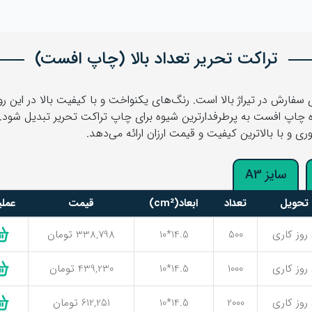
تراکت تحریر تعداد بالا (چاپ افست)
سفارش در تیراژ بالا است. رنگ‌های یکنواخت و با کیفیت بالا در این ر
شده چاپ افست به پرطرفدارترین شیوه برای چاپ تراکت تحریر تبدیل شود.
 و با بالاترین کیفیت و قیمت ارزان ارائه می‌دهد.
سایز A3
تحویل
تعداد
ابعاد(cm²)
قیمت
عمل
ی
500
14.5*10
338,798 تومان
ی
1000
14.5*10
439,230 تومان
ی
2000
14.5*10
612,251 تومان