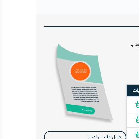
وش،
یات
فایل قالب راهنما