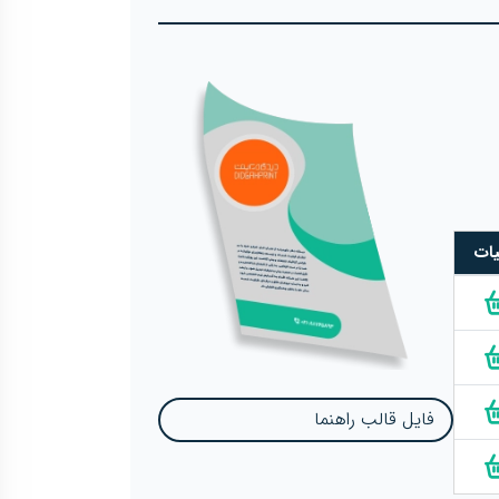
یات
فایل قالب راهنما