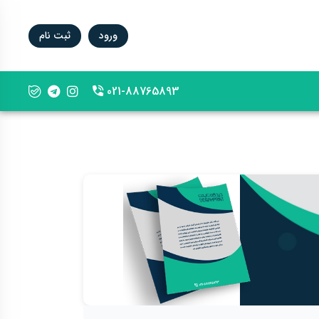
ورود
ثبت نام
021-88765893
phone-2