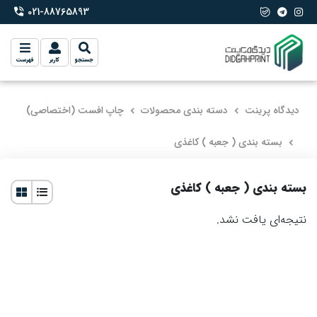
021-88765893
phone-2
جستجو
کاربر
فهرست
دیدگاه پرینت
دسته بندی محصولات
چاپ افست (اختصاصی)
بسته بندی ( جعبه ) کاغذی
بسته بندی ( جعبه ) کاغذی
نتیجه‌ای یافت نشد.